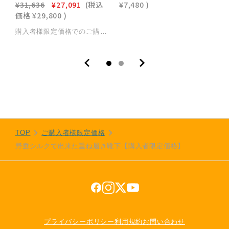
¥31,636
¥27,091
(税込
¥7,480
)
¥
価格
¥29,800
)
購入者様限定価格でのご購入の場合、返金保証およびサイズ硬さ交換サービスの対象外となります。
TOP
ご購入者様限定価格
野蚕シルクで出来た重ね履き靴下【購入者限定価格】
プライバシーポリシー
利用規約
お問い合わせ